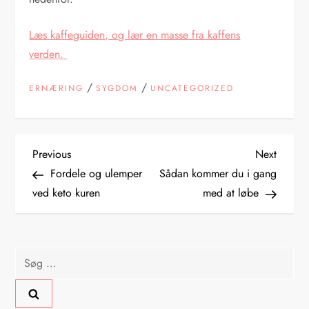
Læs kaffeguiden, og lær en masse fra kaffens
verden.
/
/
ERNÆRING
SYGDOM
UNCATEGORIZED
I
Previous
Next
Previous
Next
Post
Post
Fordele og ulemper
Sådan kommer du i gang
n
ved keto kuren
med at løbe
d
l
Søg
efter:
æ