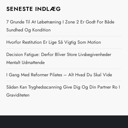
g
SENESTE INDLÆG
s
7 Grunde Til At Løbetræning I Zone 2 Er Godt For Både
n
Sundhed Og Kondition
Hvorfor Restitution Er Lige Så Vigtig Som Motion
a
Decision Fatigue: Derfor Bliver Store Livsbegivenheder
v
Mentalt Udmattende
i
I Gang Med Reformer Pilates – Alt Hvad Du Skal Vide
g
Sådan Kan Tryghedsscanning Give Dig Og Din Partner Ro I
Graviditeten
a
t
i