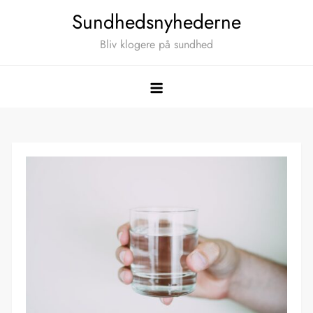
Skip
Sundhedsnyhederne
to
Bliv klogere på sundhed
content