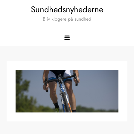
Skip
Sundhedsnyhederne
to
Bliv klogere på sundhed
content