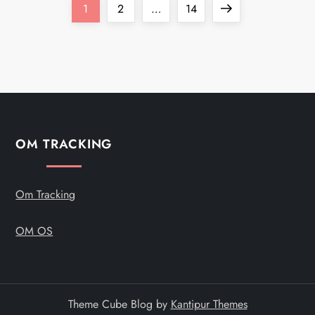
I
Page
Page
Page
Next
1
2
…
14
n
page
d
l
æ
OM TRACKING
g
Om Tracking
s
OM OS
i
n
d
Theme Cube Blog by
Kantipur Themes