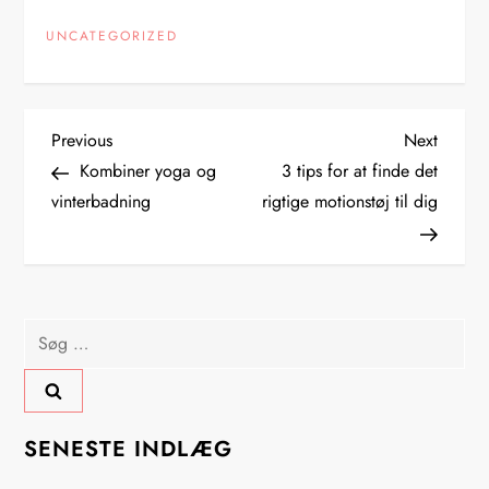
UNCATEGORIZED
I
Previous
Next
Previous
Next
Post
Post
Kombiner yoga og
3 tips for at finde det
n
vinterbadning
rigtige motionstøj til dig
d
l
Søg
æ
efter:
g
s
SENESTE INDLÆG