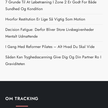
n
7 Grunde Til At Løbetræning I Zone 2 Er Godt For Både
Sundhed Og Kondition
a
Hvorfor Restitution Er Lige Så Vigtig Som Motion
v
Decision Fatigue: Derfor Bliver Store Livsbegivenheder
i
Mentalt Udmattende
g
I Gang Med Reformer Pilates – Alt Hvad Du Skal Vide
Sådan Kan Tryghedsscanning Give Dig Og Din Partner Ro I
a
Graviditeten
t
i
o
OM TRACKING
n