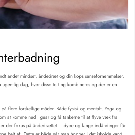
nterbadning
ndt andet mindset, åndedræt og din kops sansefornemmelser.
en ugentlig dag, hvor disse to ting kombineres og der er en
t
på flere forskellige måder. Både fysisk og mentalt. Yoga og
om at komme ned i gear og få tankerne til at flyve væk fra
er der fokus på åndedrættet – dybe og lange indåndinger får
lappe helt af. Dette er både når man hopper i det iskolde vand