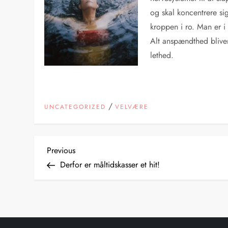
og skal koncentrere si
kroppen i ro. Man er i 
Alt anspændthed blive
lethed.
/
UNCATEGORIZED
VELVÆRE
I
Previous
Previous
Post
Derfor er måltidskasser et hit!
n
d
l