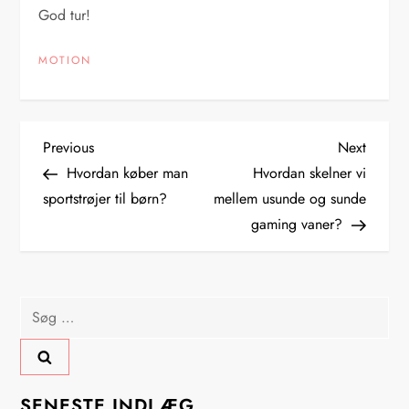
God tur!
MOTION
I
Previous
Next
Previous
Next
Post
Post
Hvordan køber man
Hvordan skelner vi
n
sportstrøjer til børn?
mellem usunde og sunde
gaming vaner?
d
l
Søg
æ
efter:
g
SENESTE INDLÆG