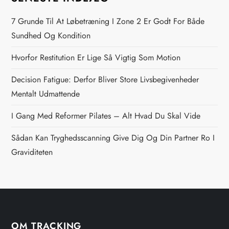
s
n
7 Grunde Til At Løbetræning I Zone 2 Er Godt For Både
Sundhed Og Kondition
a
Hvorfor Restitution Er Lige Så Vigtig Som Motion
v
Decision Fatigue: Derfor Bliver Store Livsbegivenheder
i
Mentalt Udmattende
g
I Gang Med Reformer Pilates – Alt Hvad Du Skal Vide
Sådan Kan Tryghedsscanning Give Dig Og Din Partner Ro I
a
Graviditeten
t
i
o
OM TRACKING