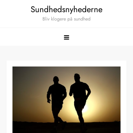
Skip
Sundhedsnyhederne
to
Bliv klogere på sundhed
content