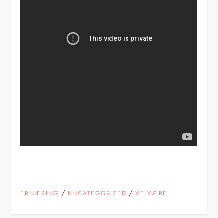
/
/
ERNÆRING
UNCATEGORIZED
VELVÆRE