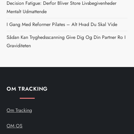
Decision Fatigue: Derfor Bliver Store Livsbegivenheder
v
Mentalt Udmattende
i
I Gang Med Reformer Pilates – Alt Hvad Du Skal Vide
g
Sådan Kan Tryghedsscanning Give Dig Og Din Partner Ro I
Graviditeten
a
t
i
OM TRACKING
o
n
Om Tracking
OM OS