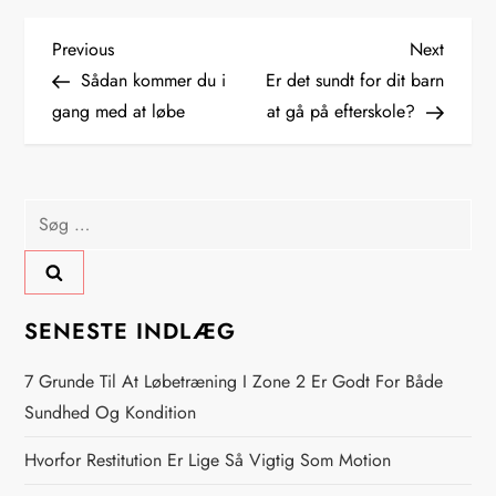
I
Previous
Next
Previous
Next
Post
Post
Sådan kommer du i
Er det sundt for dit barn
n
gang med at løbe
at gå på efterskole?
d
l
Søg
efter:
æ
g
SENESTE INDLÆG
s
7 Grunde Til At Løbetræning I Zone 2 Er Godt For Både
n
Sundhed Og Kondition
Hvorfor Restitution Er Lige Så Vigtig Som Motion
a