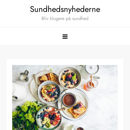
Skip
Sundhedsnyhederne
to
Bliv klogere på sundhed
content