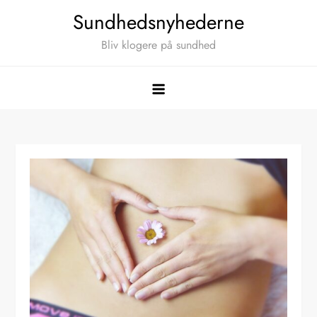
Skip
Sundhedsnyhederne
to
Bliv klogere på sundhed
content