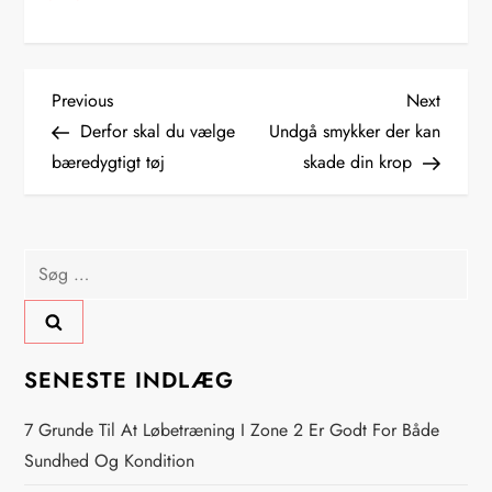
I
Previous
Next
Previous
Next
Post
Post
Derfor skal du vælge
Undgå smykker der kan
n
bæredygtigt tøj
skade din krop
d
l
Søg
efter:
æ
g
SENESTE INDLÆG
s
7 Grunde Til At Løbetræning I Zone 2 Er Godt For Både
n
Sundhed Og Kondition