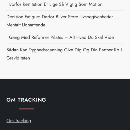
Hvorfor Restitution Er Lige Så Vigtig Som Motion
a
Decision Fatigue: Derfor Bliver Store Livsbegivenheder
v
Mentalt Udmattende
i
I Gang Med Reformer Pilates – Alt Hvad Du Skal Vide
g
Sådan Kan Tryghedsscanning Give Dig Og Din Partner Ro I
Graviditeten
a
t
i
OM TRACKING
o
n
Om Tracking