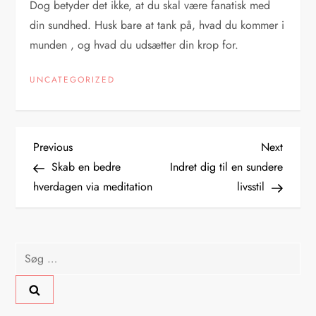
Dog betyder det ikke, at du skal være fanatisk med
din sundhed. Husk bare at tank på, hvad du kommer i
munden , og hvad du udsætter din krop for.
UNCATEGORIZED
I
Previous
Next
Previous
Next
Post
Post
Skab en bedre
Indret dig til en sundere
n
hverdagen via meditation
livsstil
d
l
Søg
efter:
æ