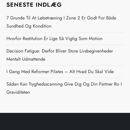
g
SENESTE INDLÆG
s
7 Grunde Til At Løbetræning I Zone 2 Er Godt For Både
n
Sundhed Og Kondition
Hvorfor Restitution Er Lige Så Vigtig Som Motion
a
Decision Fatigue: Derfor Bliver Store Livsbegivenheder
v
Mentalt Udmattende
i
I Gang Med Reformer Pilates – Alt Hvad Du Skal Vide
g
Sådan Kan Tryghedsscanning Give Dig Og Din Partner Ro I
Graviditeten
a
t
i