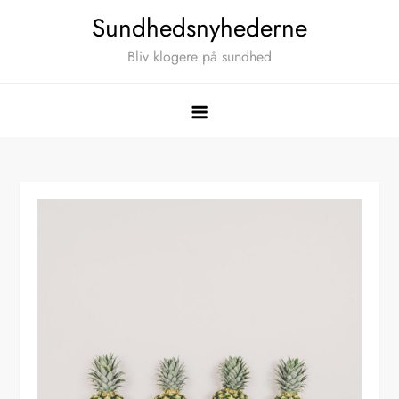
Skip
Sundhedsnyhederne
to
Bliv klogere på sundhed
content