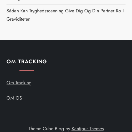
g
Sådan Kan Tryghedsscanning Give Dig Og Din Partner Ro I
a
Graviditeten
t
i
o
OM TRACKING
n
Om Tracking
OM OS
Theme Cube Blog by
Kantipur Themes