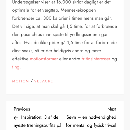
Undersøgelser viser at 16.000 skridt dagligt er det
optimale for et vægttab. Menneskekroppen
forbrænder ca. 300 kalorier i timen mens man går.
Det vil sige, at man skal gå 1,5 time, for at forbrænde
den pose chips man spiste til yndlingsserien i går
aftes. Hvis du ikke gider gå 1,5 time for at forbrænde
dine snaks, så er der heldigvis andre og mere
effektive
motionsformer
eller andre
fritidsinteresser
og
ting
.
/
MOTION
VELVÆRE
I
Previous
Next
Previous
Next
Post
Post
Inspiration: 3 af de
Søvn – en nødvendighed
n
nyeste træningsoutfits på
for mental og fysisk trivsel