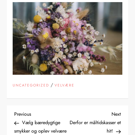
/
UNCATEGORIZED
VELVÆRE
I
Previous
Next
Previous
Next
Post
Post
Vælg bæredygtige
Derfor er måltidskasser et
n
smykker og oplev velvære
hit!