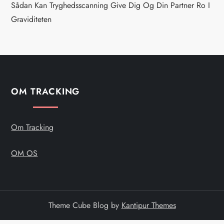
g
Sådan Kan Tryghedsscanning Give Dig Og Din Partner Ro I
Graviditeten
a
t
i
OM TRACKING
o
n
Om Tracking
OM OS
Theme Cube Blog by
Kantipur Themes