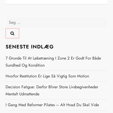
d
l
Søg
efter:
æ
g
SENESTE INDLÆG
s
7 Grunde Til At Løbetræning I Zone 2 Er Godt For Både
n
Sundhed Og Kondition
Hvorfor Restitution Er Lige Så Vigtig Som Motion
a
Decision Fatigue: Derfor Bliver Store Livsbegivenheder
v
Mentalt Udmattende
i
I Gang Med Reformer Pilates – Alt Hvad Du Skal Vide