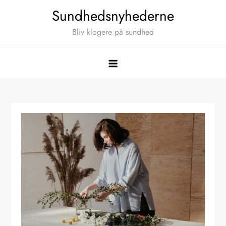
Skip
Sundhedsnyhederne
to
Bliv klogere på sundhed
content