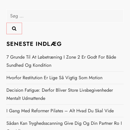
l
Søg
efter:
æ
g
SENESTE INDLÆG
s
7 Grunde Til At Løbetræning I Zone 2 Er Godt For Både
n
Sundhed Og Kondition
Hvorfor Restitution Er Lige Så Vigtig Som Motion
a
Decision Fatigue: Derfor Bliver Store Livsbegivenheder
v
Mentalt Udmattende
i
I Gang Med Reformer Pilates – Alt Hvad Du Skal Vide
g
Sådan Kan Tryghedsscanning Give Dig Og Din Partner Ro I