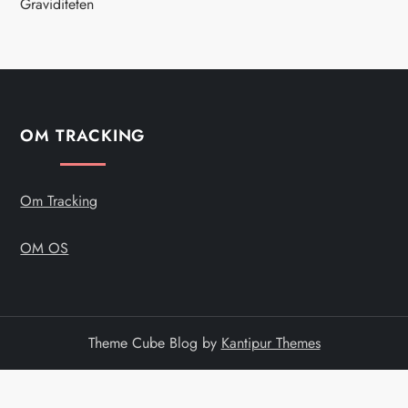
Graviditeten
a
t
i
OM TRACKING
o
n
Om Tracking
OM OS
Theme Cube Blog by
Kantipur Themes