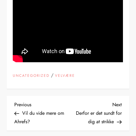
/
UNCATEGORIZED
VELVÆRE
I
Previous
Next
Previous
Next
Post
Post
Vil du vide mere om
Derfor er det sundt for
n
Ahrefs?
dig at strikke
d