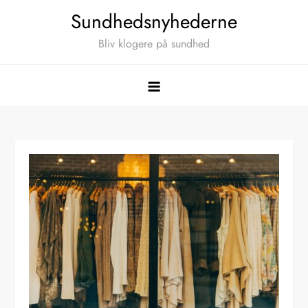
Skip
Sundhedsnyhederne
to
Bliv klogere på sundhed
content