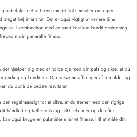
ing anbefales det at træne mindst 150 minutter om ugen
d meget høj intensitet. Det er også vigtigt at variere dine
rengelse. I kombination med en sund kost kan konditionstræning
orbedre din generelle fitness.
a det hjælper dig med at holde øje med din puls og sikre, at du
orbrænding og kondition. Din pulszone afhænger af din alder og
kan du opnå de bedste resultater.
e den regelmæssigt for at sikre, at du træner med den rigtige
 dit håndled og tælle pulsslag i 30 sekunder og derefter
u kan også bruge en pulsmåler eller et fitnessur til at måle din