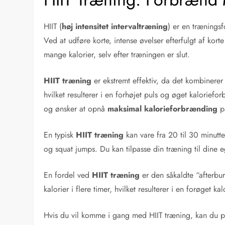
HIIT (
høj intensitet intervaltræning
) er en træningsf
Ved at udføre korte, intense øvelser efterfulgt af kort
mange kalorier, selv efter træningen er slut.
HIIT træning
er ekstremt effektiv, da det kombinerer
hvilket resulterer i en forhøjet puls og øget kaloriefo
og ønsker at opnå
maksimal kalorieforbrænding
på
En typisk
HIIT træning
kan vare fra 20 til 30 minutte
og squat jumps. Du kan tilpasse din træning til dine 
En fordel ved
HIIT træning
er den såkaldte “afterbur
kalorier i flere timer, hvilket resulterer i en forøget k
Hvis du vil komme i gang med HIIT træning, kan du p