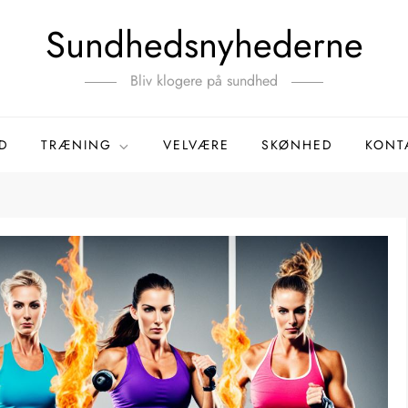
Sundhedsnyhederne
Bliv klogere på sundhed
D
TRÆNING
VELVÆRE
SKØNHED
KONT