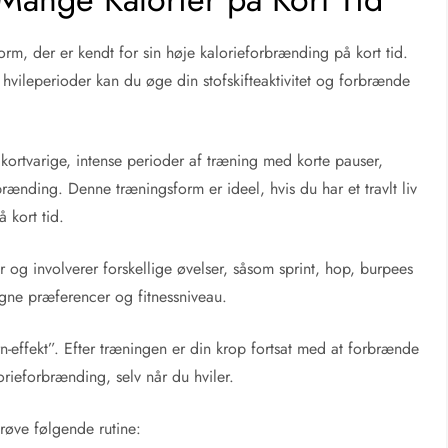
orm, der er kendt for sin høje kalorieforbrænding på kort tid.
e hvileperioder kan du øge din stofskifteaktivitet og forbrænde
 kortvarige, intense perioder af træning med korte pauser,
rbrænding. Denne træningsform er ideel, hvis du har et travlt liv
 kort tid.
r og involverer forskellige øvelser, såsom sprint, hop, burpees
egne præferencer og fitnessniveau.
n-effekt”. Efter træningen er din krop fortsat med at forbrænde
alorieforbrænding, selv når du hviler.
røve følgende rutine: