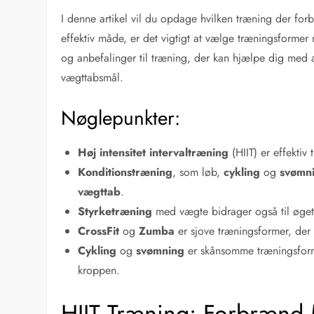
I denne artikel vil du opdage hvilken træning der forb
effektiv måde, er det vigtigt at vælge træningsforme
og anbefalinger til træning, der kan hjælpe dig med
vægttabsmål.
Nøglepunkter:
Høj intensitet intervaltræning
(HIIT) er effektiv
Konditionstræning
, som løb,
cykling
og
svømn
vægttab
.
Styrketræning
med vægte bidrager også til øge
CrossFit
og
Zumba
er sjove træningsformer, der
Cykling
og
svømning
er skånsomme træningsform
kroppen.
HIIT Træning: Forbrænd 