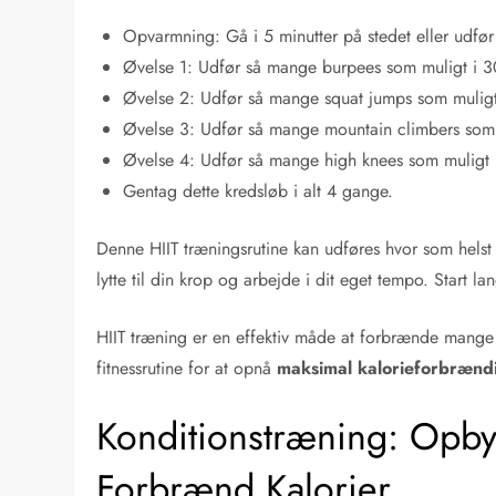
Opvarmning: Gå i 5 minutter på stedet eller udfør 
Øvelse 1: Udfør så mange burpees som muligt i 30
Øvelse 2: Udfør så mange squat jumps som muligt 
Øvelse 3: Udfør så mange mountain climbers som m
Øvelse 4: Udfør så mange high knees som muligt i
Gentag dette kredsløb i alt 4 gange.
Denne HIIT træningsrutine kan udføres hvor som helst o
lytte til din krop og arbejde i dit eget tempo. Start la
HIIT træning er en effektiv måde at forbrænde mange ka
fitnessrutine for at opnå
maksimal kalorieforbrænd
Konditionstræning: Opb
Forbrænd Kalorier