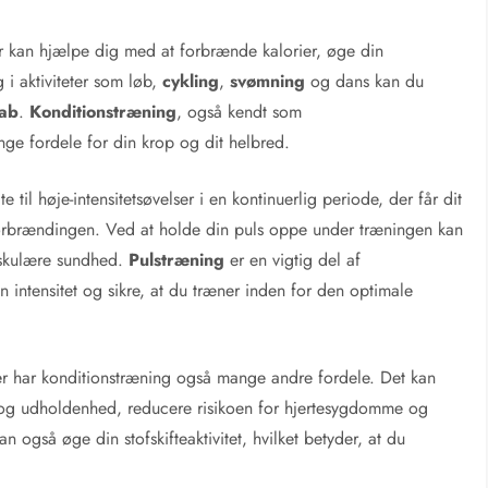
er kan hjælpe dig med at forbrænde kalorier, øge din
 i aktiviteter som løb,
cykling
,
svømning
og dans kan du
ab
.
Konditionstræning
, også kendt som
nge fordele for din krop og dit helbred.
il høje-intensitetsøvelser i en kontinuerlig periode, der får dit
eforbrændingen. Ved at holde din puls oppe under træningen kan
askulære sundhed.
Pulstræning
er en vigtig del af
 intensitet og sikre, at du træner inden for den optimale
r har konditionstræning også mange andre fordele. Det kan
i og udholdenhed, reducere risikoen for hjertesygdomme og
også øge din stofskifteaktivitet, hvilket betyder, at du