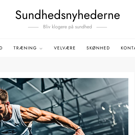
Sundhedsnyhederne
Bliv klogere på sundhed
D
TRÆNING
VELVÆRE
SKØNHED
KONT