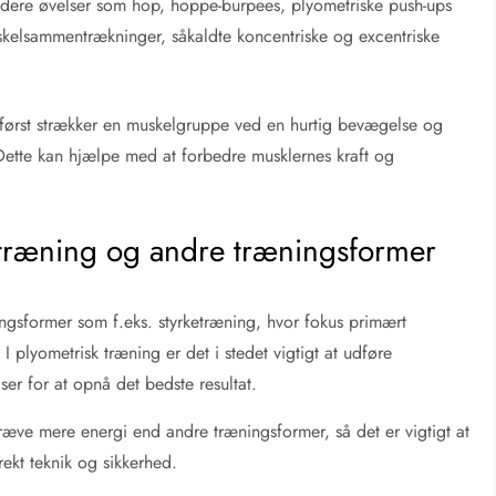
ludere øvelser som hop, hoppe-burpees, plyometriske push-ups
skelsammentrækninger, såkaldte koncentriske og excentriske
først strækker en muskelgruppe ved en hurtig bevægelse og
 Dette kan hjælpe med at forbedre musklernes kraft og
 træning og andre træningsformer
ingsformer som f.eks. styrketræning, hvor fokus primært
I plyometrisk træning er det i stedet vigtigt at udføre
er for at opnå det bedste resultat.
e mere energi end andre træningsformer, så det er vigtigt at
ekt teknik og sikkerhed.