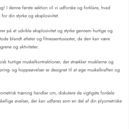
g! I denne første sektion vil vi udforske og forklare, hvad
for din styrke og eksplosivitet.
er på at udvikle eksplosivitet og styrke gennem hurtige og
ode blandt atleter og fitnessentusiaster, da den kan være
sgrene og aktiviteter.
pisk hurtige muskelkontraktioner, der strækker musklerne og
pring- og hoppeøvelser er designet til at øge muskelkraften og
lyometrisk træning handler om, diskutere de vigtigste fordele
llige øvelser, der kan udføres som en del af din plyometriske