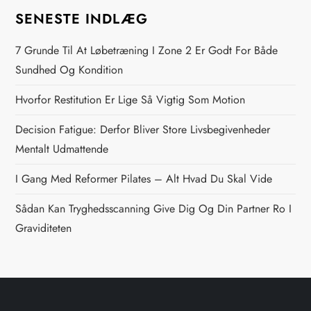
s
SENESTE INDLÆG
n
7 Grunde Til At Løbetræning I Zone 2 Er Godt For Både
a
Sundhed Og Kondition
v
Hvorfor Restitution Er Lige Så Vigtig Som Motion
i
Decision Fatigue: Derfor Bliver Store Livsbegivenheder
Mentalt Udmattende
g
I Gang Med Reformer Pilates – Alt Hvad Du Skal Vide
a
Sådan Kan Tryghedsscanning Give Dig Og Din Partner Ro I
t
Graviditeten
i
o