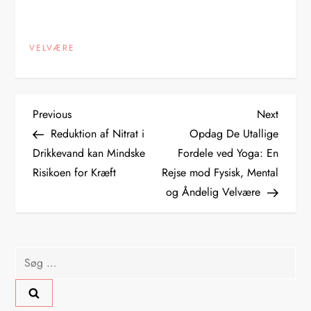
VELVÆRE
I
Previous
Next
Previous
Next
Post
Post
Reduktion af Nitrat i
Opdag De Utallige
n
Drikkevand kan Mindske
Fordele ved Yoga: En
Risikoen for Kræft
Rejse mod Fysisk, Mental
d
og Åndelig Velvære
l
æ
Søg
g
efter: