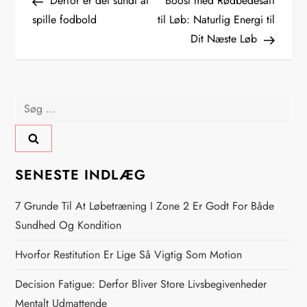
Derfor er det sundt at
Boost med Rødbedesaft
n
spille fodbold
til Løb: Naturlig Energi til
Dit Næste Løb
d
l
Søg
æ
efter:
g
s
SENESTE INDLÆG
n
7 Grunde Til At Løbetræning I Zone 2 Er Godt For Både
Sundhed Og Kondition
a
Hvorfor Restitution Er Lige Så Vigtig Som Motion
v
Decision Fatigue: Derfor Bliver Store Livsbegivenheder
Mentalt Udmattende