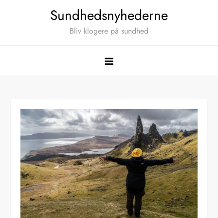
Skip
Sundhedsnyhederne
to
Bliv klogere på sundhed
content