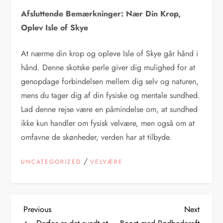
Afsluttende Bemærkninger: Nær Din Krop,
Oplev Isle of Skye
At nærme din krop og opleve Isle of Skye går hånd i
hånd. Denne skotske perle giver dig mulighed for at
genopdage forbindelsen mellem dig selv og naturen,
mens du tager dig af din fysiske og mentale sundhed.
Lad denne rejse være en påmindelse om, at sundhed
ikke kun handler om fysisk velvære, men også om at
omfavne de skønheder, verden har at tilbyde.
/
UNCATEGORIZED
VELVÆRE
I
Previous
Next
Previous
Next
Post
Post