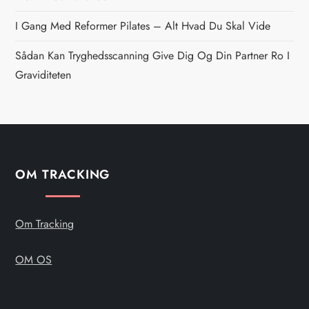
i
g
I Gang Med Reformer Pilates – Alt Hvad Du Skal Vide
Sådan Kan Tryghedsscanning Give Dig Og Din Partner Ro I
a
Graviditeten
t
i
o
OM TRACKING
n
Om Tracking
OM OS