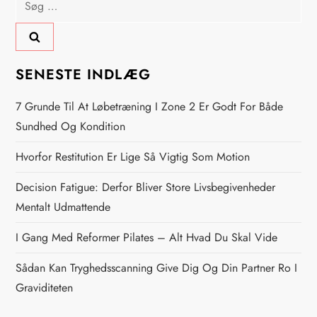
æ
efter:
g
s
SENESTE INDLÆG
n
7 Grunde Til At Løbetræning I Zone 2 Er Godt For Både
Sundhed Og Kondition
a
Hvorfor Restitution Er Lige Så Vigtig Som Motion
v
Decision Fatigue: Derfor Bliver Store Livsbegivenheder
i
Mentalt Udmattende
g
I Gang Med Reformer Pilates – Alt Hvad Du Skal Vide
Sådan Kan Tryghedsscanning Give Dig Og Din Partner Ro I
a
Graviditeten
t