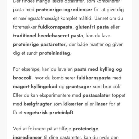
Der findes mange lækre opskrifter, som kombinerer
pasta med
proteinrige ingredienser
for at give dig
et næringsstofmæssigt komplet måltid. Uanset om du
foretrækker
fuldkornspasta
,
glutenfri pasta
eller
traditionel hvedebaseret pasta
, kan du lave
proteinrige pastaretter
, der både mætter og giver
dig et sundt
proteinindtag
.
For eksempel kan du lave en
pasta med kylling og
broccoli
, hvor du kombinerer
fuldkornspasta
med
magert kyllingekød
og
grøntsager
som broccoli.
Eller du kan eksperimentere med
pastasalater
toppet
med
bælgfrugter
som
kikærter
eller
linser
for at
få et
vegetarisk proteinløft
.
Ved at fokusere på at tilføje
proteinrige
ingredienser
til dine pastaretter, kan du nyde den