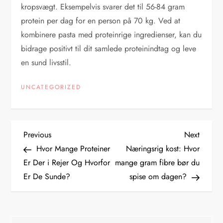
kropsvægt. Eksempelvis svarer det til 56-84 gram
protein per dag for en person på 70 kg. Ved at
kombinere pasta med proteinrige ingredienser, kan du
bidrage positivt til dit samlede proteinindtag og leve
en sund livsstil.
UNCATEGORIZED
I
Previous
Next
Previous
Next
Post
Post
Hvor Mange Proteiner
Næringsrig kost: Hvor
n
Er Der i Rejer Og Hvorfor
mange gram fibre bør du
Er De Sunde?
spise om dagen?
d
l
Søg