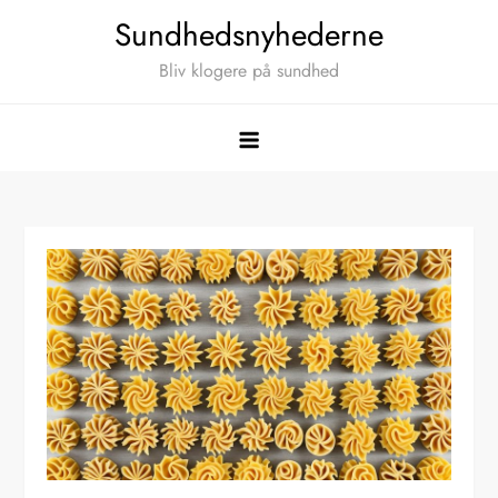
Skip
Sundhedsnyhederne
to
Bliv klogere på sundhed
content