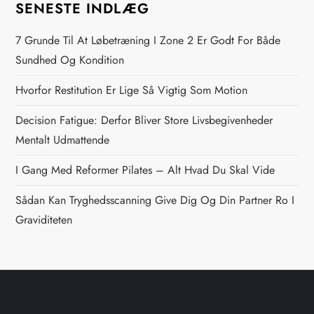
s
SENESTE INDLÆG
n
7 Grunde Til At Løbetræning I Zone 2 Er Godt For Både
Sundhed Og Kondition
a
Hvorfor Restitution Er Lige Så Vigtig Som Motion
v
Decision Fatigue: Derfor Bliver Store Livsbegivenheder
i
Mentalt Udmattende
g
I Gang Med Reformer Pilates – Alt Hvad Du Skal Vide
Sådan Kan Tryghedsscanning Give Dig Og Din Partner Ro I
a
Graviditeten
t
i
o