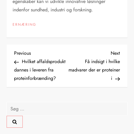
egenskaber kan vi udvikle innovative løsninger
indenfor sundhed, industri og forskning.
ERNÆRING
I
Previous
Next
Previous
Next
Post
Post
Hvilket affaldsprodukt
Få indsigt i hvilke
n
dannes i leveren fra
madvarer der er proteiner
proteinforbrænding?
i
d
l
Søg
æ
efter:
g