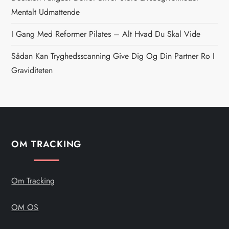
v
Mentalt Udmattende
i
I Gang Med Reformer Pilates – Alt Hvad Du Skal Vide
g
Sådan Kan Tryghedsscanning Give Dig Og Din Partner Ro I
Graviditeten
a
t
i
OM TRACKING
o
n
Om Tracking
OM OS