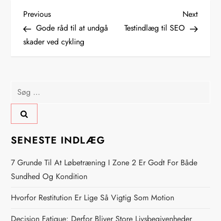
I
Previous
Next
Previous
Next
Post
Post
Gode råd til at undgå
Testindlæg til SEO
n
skader ved cykling
d
l
Søg
efter:
æ
g
SENESTE INDLÆG
s
7 Grunde Til At Løbetræning I Zone 2 Er Godt For Både
n
Sundhed Og Kondition
Hvorfor Restitution Er Lige Så Vigtig Som Motion
a
Decision Fatigue: Derfor Bliver Store Livsbegivenheder