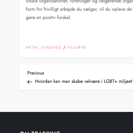
lokale organisationer, foreninger og velgørende organi
form for frivilligt arbejde du vælger, vil du opleve 
gøre en positiv forskel.
/
METAL SUNDHED
VELVÆRE
I
Previous
Previous
Post
Hvordan kan man skabe velvære i LGBT+ miljøet
n
d
l
æ