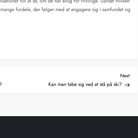
sationer for at se, om de har brug for frivillige. Uanset hvilken
de mange fordele, der følger med at engagere sig i samfundet og
Nex
Next
Post
?
Kan man tabe sig ved at stå på ski?