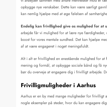
vi arbejder sammen med andre mennesker mod et fælles
opbygge nye venskaber. Dette kan være særligt gavnli
kan nemlig hjælpe med at øge følelsen af samhørighed
Endelig kan frivillighed give os mulighed for at 
arbejde får vi mulighed for at lære nye færdigheder, 
boost for vores mentale sundhed. Det kan hjælpe me
af at være engageret i noget meningsfuldt.
Alt i alt er frivillighed en enestående mulighed for a
mening og formål, at opbygge sociale bånd og få nye 
bør du overveje at engagere dig i frivilligt arbejde. Du
Frivilligmuligheder i Aarhus
Aarhus er en by med mange muligheder for frivilligt a
nogle eksempler på steder, hvor du kan engagere dig i 