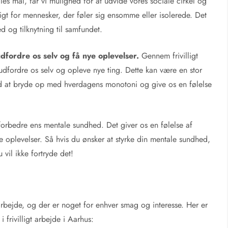
 mål, får vi mulighed for at udvide vores sociale cirkel og
gt for mennesker, der føler sig ensomme eller isolerede. Det
 og tilknytning til samfundet.
udfordre os selv
og få nye oplevelser.
Gennem frivilligt
udfordre os selv og opleve nye ting. Dette kan være en stor
d at bryde op med hverdagens monotoni og give os en følelse
t forbedre ens mentale sundhed. Det giver os en følelse af
oplevelser. Så hvis du ønsker at styrke din mentale sundhed,
 vil ikke fortryde det!
rbejde, og der er noget for enhver smag og interesse. Her er
frivilligt arbejde i Aarhus: