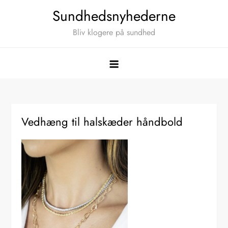
Skip
Sundhedsnyhederne
to
Bliv klogere på sundhed
content
Vedhæng til halskæder håndbold