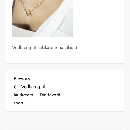
Vedhæng til halskæder håndbold
I
Previous
Previous
Post
Vedhæng til
n
halskæder – Din favorit
sport
d
l
Søg