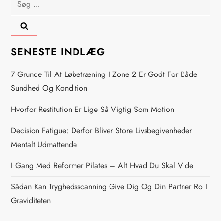
æ
efter:
g
s
SENESTE INDLÆG
n
7 Grunde Til At Løbetræning I Zone 2 Er Godt For Både
Sundhed Og Kondition
a
Hvorfor Restitution Er Lige Så Vigtig Som Motion
v
Decision Fatigue: Derfor Bliver Store Livsbegivenheder
i
Mentalt Udmattende
g
I Gang Med Reformer Pilates – Alt Hvad Du Skal Vide
Sådan Kan Tryghedsscanning Give Dig Og Din Partner Ro I
a
Graviditeten
t