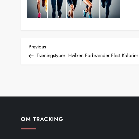
I
Previous
Previous
Post
Træningstyper: Hvilken Forbrænder Flest Kalorier
n
d
l
æ
g
OM TRACKING
s