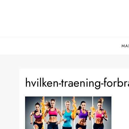
Skip
to
content
MA
hvilken-traening-forbr