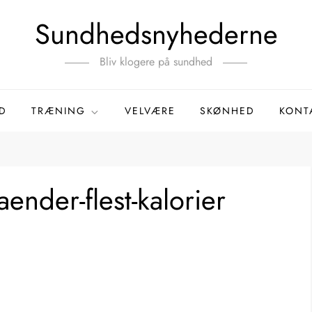
Sundhedsnyhederne
Bliv klogere på sundhed
D
TRÆNING
VELVÆRE
SKØNHED
KONT
aender-flest-kalorier