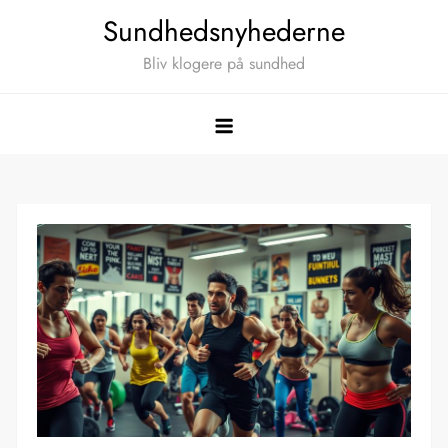
Skip
Sundhedsnyhederne
to
Bliv klogere på sundhed
content