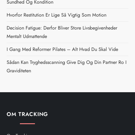
Sundhed Og Kondition
a
Hvorfor Restitution Er Lige Så Vigtig Som Motion
v
Decision Fatigue: Derfor Bliver Store Livsbegivenheder
i
Mentalt Udmattende
g
I Gang Med Reformer Pilates – Alt Hvad Du Skal Vide
Sådan Kan Tryghedsscanning Give Dig Og Din Partner Ro I
a
Graviditeten
t
i
o
OM TRACKING
n