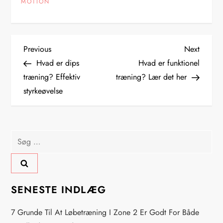
MOTION
I
Previous
Next
Previous
Next
Post
Post
Hvad er dips
Hvad er funktionel
n
træning? Effektiv
træning? Lær det her
styrkeøvelse
d
l
Søg
æ
efter:
g
s
SENESTE INDLÆG
n
7 Grunde Til At Løbetræning I Zone 2 Er Godt For Både