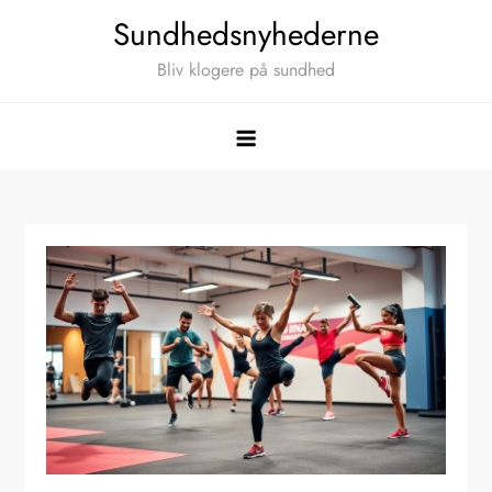
Skip
Sundhedsnyhederne
to
Bliv klogere på sundhed
content