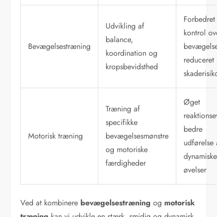
Forbedret
Udvikling af
kontrol ov
balance,
Bevægelsestræning
bevægelse
koordination og
reduceret
kropsbevidsthed
skaderisik
Øget
Træning af
reaktionse
specifikke
bedre
Motorisk træning
bevægelsesmønstre
udførelse 
og motoriske
dynamisk
færdigheder
øvelser
Ved at kombinere
bevægelsestræning
og
motorisk
træning
kan vi udvikle en stærk, smidig og dynamisk