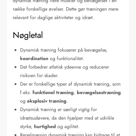
dynamisk træning flere muskler og bevægelser i en
række forskellige øvelser. Dette gør træningen mere
relevant for daglige aktiviteter og idræt.
Nøgletal
Dynamisk træning fokuserer på bevægelse,
koordination
og funktionalitet.
Det forbedrer atletisk ydeevne og reducerer
risikoen for skader.
Der er forskellige typer af dynamisk træning, som
f.eks.
funktionel træning
,
bevægelsestræning
og
eksplosiv træning
.
Dynamisk træning er særligt vigtig for
idrætsudøvere, da den hjælper med at udvikle
styrke,
hurtighed
og agilitet.
Regelmæssig dynamisk træning kan bidrage til at