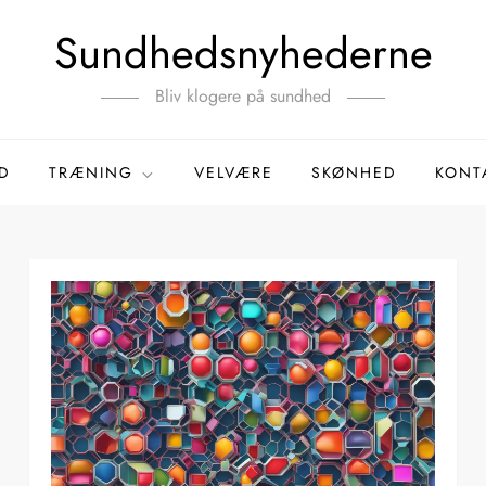
Sundhedsnyhederne
Bliv klogere på sundhed
D
TRÆNING
VELVÆRE
SKØNHED
KONT