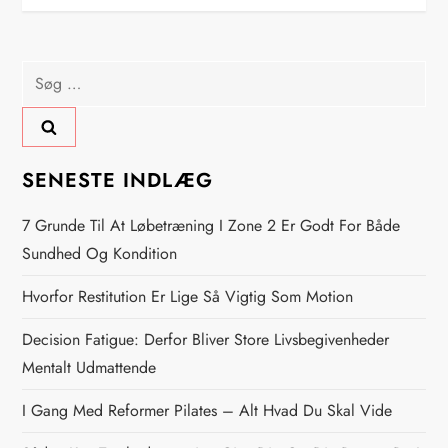
d
l
Søg
æ
efter:
g
s
SENESTE INDLÆG
n
7 Grunde Til At Løbetræning I Zone 2 Er Godt For Både
Sundhed Og Kondition
a
Hvorfor Restitution Er Lige Så Vigtig Som Motion
v
Decision Fatigue: Derfor Bliver Store Livsbegivenheder
i
Mentalt Udmattende
g
I Gang Med Reformer Pilates – Alt Hvad Du Skal Vide