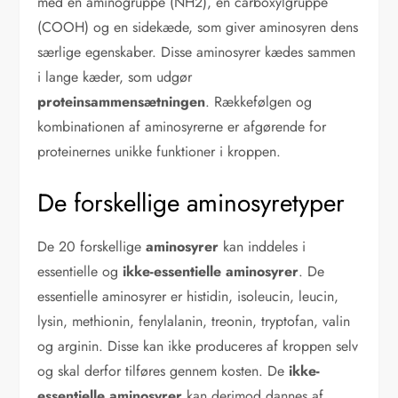
med en aminogruppe (NH2), en carboxylgruppe
(COOH) og en sidekæde, som giver aminosyren dens
særlige egenskaber. Disse aminosyrer kædes sammen
i lange kæder, som udgør
proteinsammensætningen
. Rækkefølgen og
kombinationen af aminosyrerne er afgørende for
proteinernes unikke funktioner i kroppen.
De forskellige aminosyretyper
De 20 forskellige
aminosyrer
kan inddeles i
essentielle og
ikke-essentielle aminosyrer
. De
essentielle aminosyrer er histidin, isoleucin, leucin,
lysin, methionin, fenylalanin, treonin, tryptofan, valin
og arginin. Disse kan ikke produceres af kroppen selv
og skal derfor tilføres gennem kosten. De
ikke-
essentielle aminosyrer
kan derimod dannes af