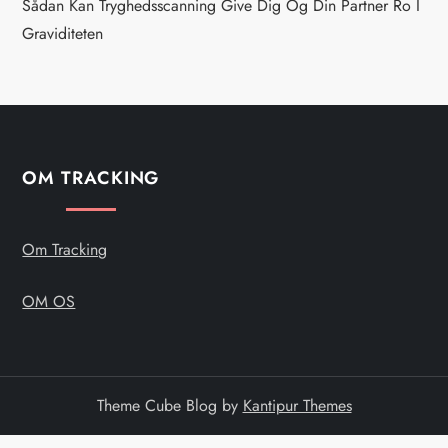
Sådan Kan Tryghedsscanning Give Dig Og Din Partner Ro I
a
Graviditeten
t
i
o
OM TRACKING
n
Om Tracking
OM OS
Theme Cube Blog by
Kantipur Themes