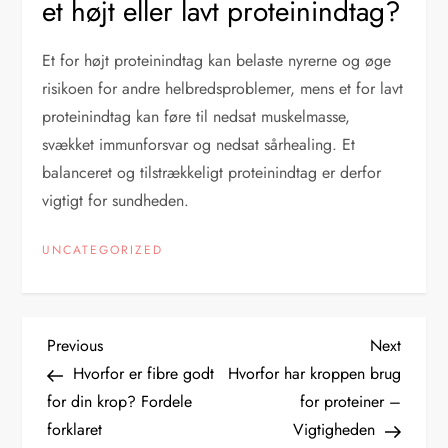
et højt eller lavt proteinindtag?
Et for højt proteinindtag kan belaste nyrerne og øge
risikoen for andre helbredsproblemer, mens et for lavt
proteinindtag kan føre til nedsat muskelmasse,
svækket immunforsvar og nedsat sårhealing. Et
balanceret og tilstrækkeligt proteinindtag er derfor
vigtigt for sundheden.
UNCATEGORIZED
I
Previous
Next
Previous
Next
Post
Post
Hvorfor er fibre godt
Hvorfor har kroppen brug
n
for din krop? Fordele
for proteiner –
forklaret
Vigtigheden