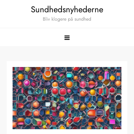
Skip
Sundhedsnyhederne
to
Bliv klogere på sundhed
content