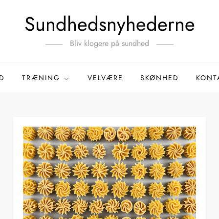
Sundhedsnyhederne
Bliv klogere på sundhed
D
TRÆNING
VELVÆRE
SKØNHED
KONT