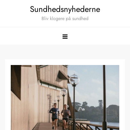
Skip
Sundhedsnyhederne
to
Bliv klogere på sundhed
content