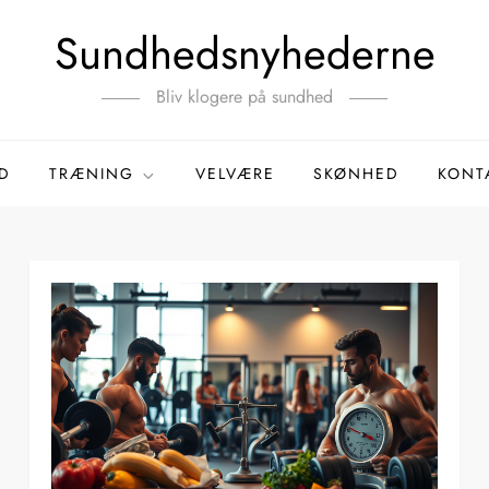
Sundhedsnyhederne
Bliv klogere på sundhed
D
TRÆNING
VELVÆRE
SKØNHED
KONT