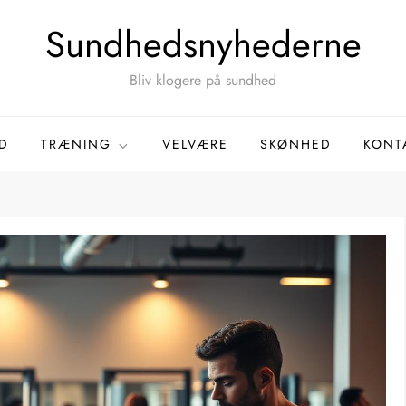
Sundhedsnyhederne
Bliv klogere på sundhed
D
TRÆNING
VELVÆRE
SKØNHED
KONT