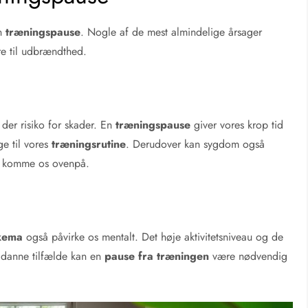
en
træningspause
. Nogle af de mest almindelige årsager
re til udbrændthed.
r der risiko for skader. En
træningspause
giver vores krop tid
ge til vores
træningsrutine
. Derudover kan sygdom også
at komme os ovenpå.
kema
også påvirke os mentalt. Det høje aktivitetsniveau og de
sådanne tilfælde kan en
pause fra træningen
være nødvendig