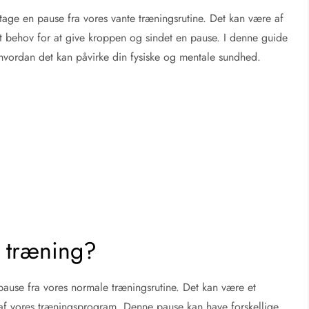
 tage en pause fra vores vante træningsrutine. Det kan være af
et behov for at give kroppen og sindet en pause. I denne guide
g hvordan det kan påvirke din fysiske og mentale sundhed.
e træning?
 pause fra vores normale træningsrutine. Det kan være et
 af vores træningsprogram. Denne pause kan have forskellige