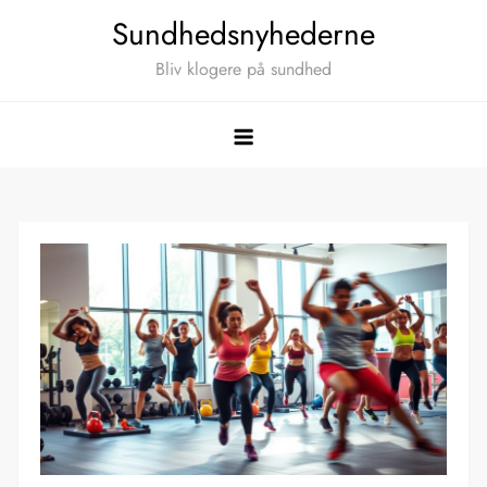
Skip
Sundhedsnyhederne
to
Bliv klogere på sundhed
content