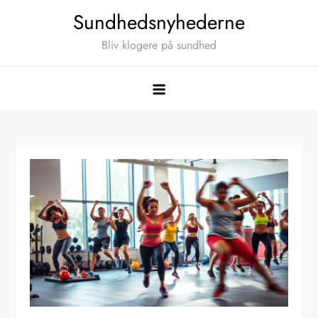
Skip
Sundhedsnyhederne
to
Bliv klogere på sundhed
content