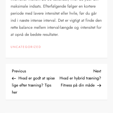
maksimale indsats. Efterfølgende følger en kortere
periode med lavere intensitet eller hvile, før du går
ind i næste intense interval. Det er vigtigt at finde den
rette balance mellem interval-længde og -intensitet for
at opnå de bedste resultater.
UNCATEGORIZED
I
Previous
Next
Previous
Next
Post
Post
Hvad er godt at spise
Hvad er hybrid træning?
n
lige efter træning? Tips
Fitness på din måde
her
d
l