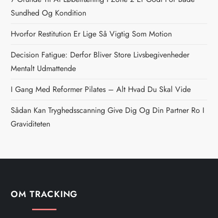
n
Sundhed Og Kondition
a
Hvorfor Restitution Er Lige Så Vigtig Som Motion
v
Decision Fatigue: Derfor Bliver Store Livsbegivenheder
i
Mentalt Udmattende
g
I Gang Med Reformer Pilates – Alt Hvad Du Skal Vide
Sådan Kan Tryghedsscanning Give Dig Og Din Partner Ro I
a
Graviditeten
t
i
o
OM TRACKING
n