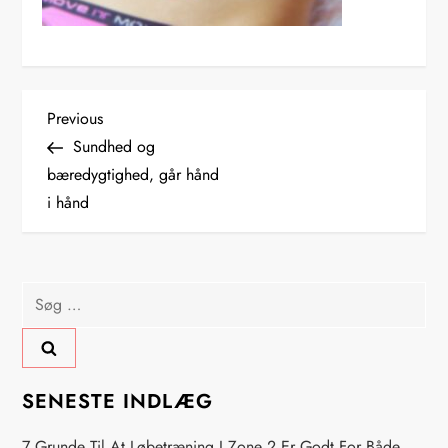
I
Previous
Previous
Post
Sundhed og
n
bæredygtighed, går hånd
i hånd
d
l
Søg
æ
efter:
g
s
SENESTE INDLÆG
7 Grunde Til At Løbetræning I Zone 2 Er Godt For Både