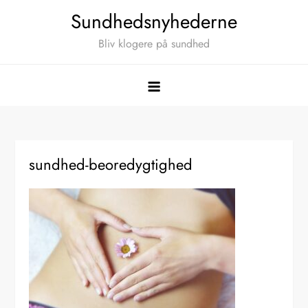
Skip
Sundhedsnyhederne
to
Bliv klogere på sundhed
content
sundhed-beoredygtighed