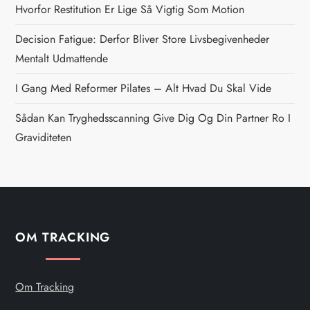
n
Hvorfor Restitution Er Lige Så Vigtig Som Motion
a
Decision Fatigue: Derfor Bliver Store Livsbegivenheder
Mentalt Udmattende
v
I Gang Med Reformer Pilates – Alt Hvad Du Skal Vide
i
Sådan Kan Tryghedsscanning Give Dig Og Din Partner Ro I
g
Graviditeten
a
t
i
OM TRACKING
o
Om Tracking
n