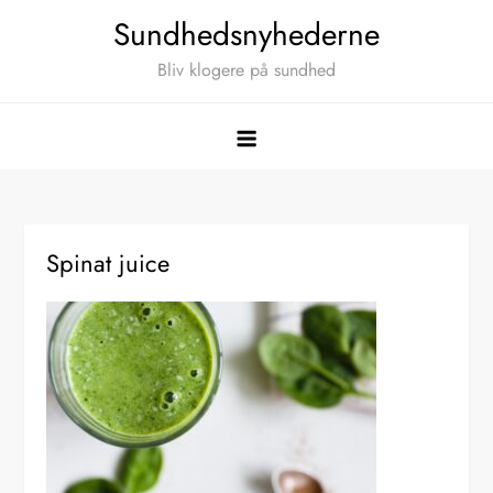
Skip
Sundhedsnyhederne
to
Bliv klogere på sundhed
content
Spinat juice