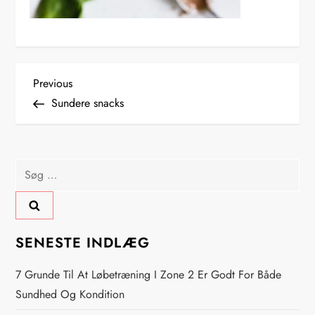
I
Previous
Previous
Post
Sundere snacks
n
d
Søg
l
efter:
æ
SENESTE INDLÆG
g
7 Grunde Til At Løbetræning I Zone 2 Er Godt For Både
s
Sundhed Og Kondition