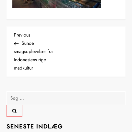
I
Previous
Previous
Post
Sunde
n
smagsoplevelser fra
Indonesiens rige
d
madkultur
l
æ
Søg
g
efter:
s
SENESTE INDLÆG