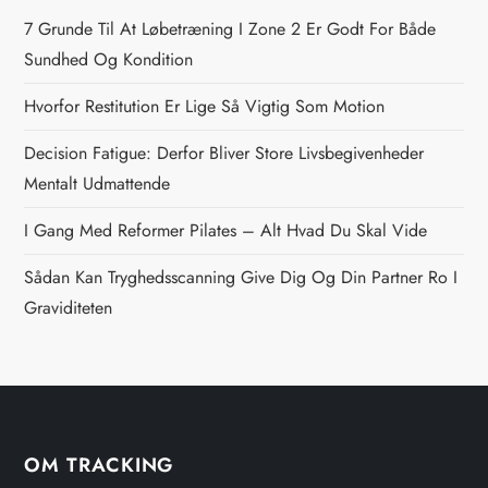
n
7 Grunde Til At Løbetræning I Zone 2 Er Godt For Både
a
Sundhed Og Kondition
v
Hvorfor Restitution Er Lige Så Vigtig Som Motion
i
Decision Fatigue: Derfor Bliver Store Livsbegivenheder
Mentalt Udmattende
g
I Gang Med Reformer Pilates – Alt Hvad Du Skal Vide
a
Sådan Kan Tryghedsscanning Give Dig Og Din Partner Ro I
t
Graviditeten
i
o
n
OM TRACKING