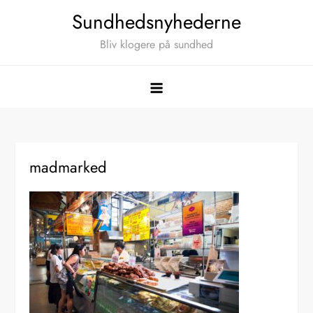
Skip
Sundhedsnyhederne
to
Bliv klogere på sundhed
content
madmarked