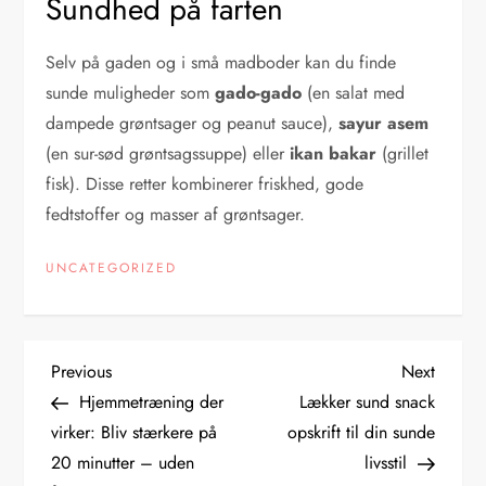
Sundhed på farten
Selv på gaden og i små madboder kan du finde
sunde muligheder som
gado-gado
(en salat med
dampede grøntsager og peanut sauce),
sayur asem
(en sur-sød grøntsagssuppe) eller
ikan bakar
(grillet
fisk). Disse retter kombinerer friskhed, gode
fedtstoffer og masser af grøntsager.
UNCATEGORIZED
I
Previous
Next
Previous
Next
Post
Post
Hjemmetræning der
Lækker sund snack
n
virker: Bliv stærkere på
opskrift til din sunde
20 minutter – uden
livsstil
d