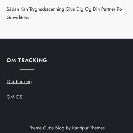
a
Sådan Kan Tryghedsscanning Give Dig Og Din Partner Ro I
t
Graviditeten
i
o
n
OM TRACKING
Om Tracking
OM OS
Theme Cube Blog by
Kantipur Themes