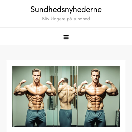
Skip
Sundhedsnyhederne
to
Bliv klogere på sundhed
content