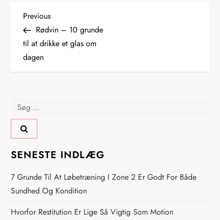
I
Previous
Previous
Post
Rødvin – 10 grunde
n
til at drikke et glas om
dagen
d
l
Søg
æ
efter:
g
s
SENESTE INDLÆG
n
7 Grunde Til At Løbetræning I Zone 2 Er Godt For Både
Sundhed Og Kondition
a
Hvorfor Restitution Er Lige Så Vigtig Som Motion