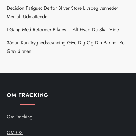
v
Decision Fatigue: Derfor Bliver Store Livsbegivenheder
i
Mentalt Udmattende
g
I Gang Med Reformer Pilates – Alt Hvad Du Skal Vide
Sådan Kan Tryghedsscanning Give Dig Og Din Partner Ro I
a
Graviditeten
t
i
o
OM TRACKING
n
Om Tracking
OM OS