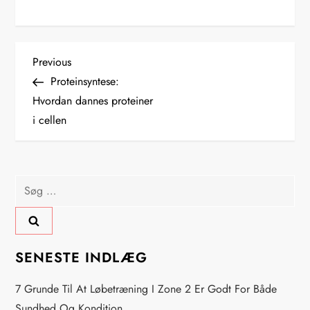
I
Previous
Previous
Post
Proteinsyntese:
n
Hvordan dannes proteiner
i cellen
d
l
Søg
æ
efter:
g
s
SENESTE INDLÆG
n
7 Grunde Til At Løbetræning I Zone 2 Er Godt For Både
Sundhed Og Kondition