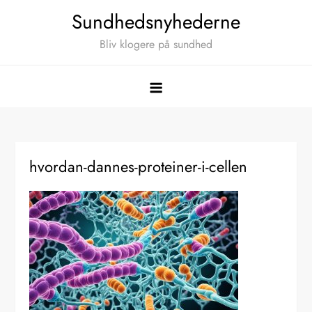
Skip
Sundhedsnyhederne
to
Bliv klogere på sundhed
content
hvordan-dannes-proteiner-i-cellen