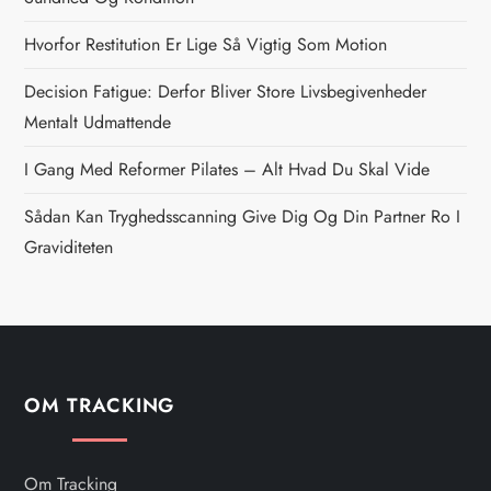
a
Hvorfor Restitution Er Lige Så Vigtig Som Motion
v
Decision Fatigue: Derfor Bliver Store Livsbegivenheder
i
Mentalt Udmattende
g
I Gang Med Reformer Pilates – Alt Hvad Du Skal Vide
Sådan Kan Tryghedsscanning Give Dig Og Din Partner Ro I
a
Graviditeten
t
i
o
OM TRACKING
n
Om Tracking