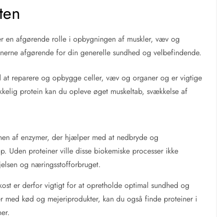
ten
ler en afgørende rolle i opbygningen af muskler, væv og
inerne afgørende for din generelle sundhed og velbefindende.
d at reparere og opbygge celler, væv og organer og er vigtige
kkelig protein kan du opleve øget muskeltab, svækkelse af
tionen af enzymer, der hjælper med at nedbryde og
p. Uden proteiner ville disse biokemiske processer ikke
øjelsen og næringsstofforbruget.
kost er derfor vigtigt for at opretholde optimal sundhed og
 med kød og mejeriprodukter, kan du også finde proteiner i
er.