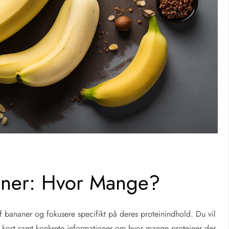
naner: Hvor Mange?
af bananer og fokusere specifikt på deres proteinindhold. Du vil
 kost samt konkrete informationer om hvor mange proteiner der