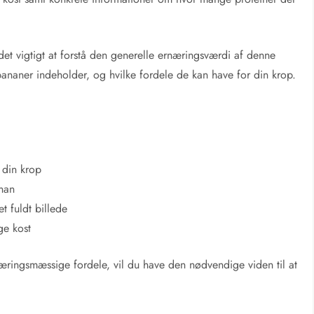
det vigtigt at forstå den generelle ernæringsværdi af denne
 bananer indeholder, og hvilke fordele de kan have for din krop.
 din krop
anan
t fuldt billede
ge kost
æringsmæssige fordele, vil du have den nødvendige viden til at