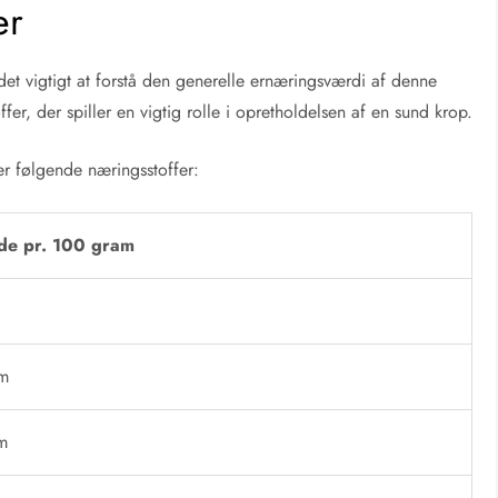
er
det vigtigt at forstå den generelle ernæringsværdi af denne
offer, der spiller en vigtig rolle i opretholdelsen af en sund krop.
 følgende næringsstoffer:
e pr. 100 gram
l
am
m