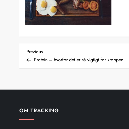
I
Previous
Previous
Post
Protein – hvorfor det er så vigtigt for kroppen
n
d
l
æ
OM TRACKING
g