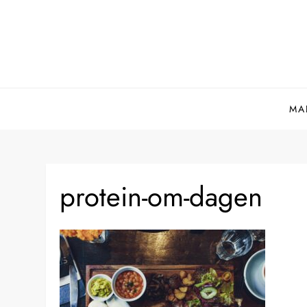
Skip
to
content
MA
protein-om-dagen