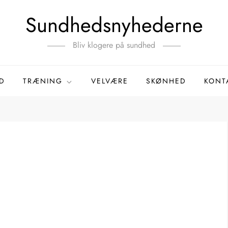
Sundhedsnyhederne
Bliv klogere på sundhed
D
TRÆNING
VELVÆRE
SKØNHED
KONT