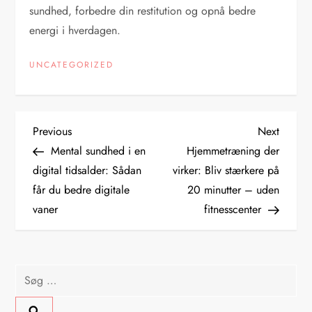
sundhed, forbedre din restitution og opnå bedre
energi i hverdagen.
UNCATEGORIZED
I
Previous
Next
Previous
Next
Post
Post
Mental sundhed i en
Hjemmetræning der
n
digital tidsalder: Sådan
virker: Bliv stærkere på
får du bedre digitale
20 minutter – uden
d
vaner
fitnesscenter
l
æ
Søg
g
efter: