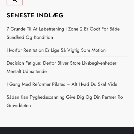
s
SENESTE INDLÆG
n
7 Grunde Til At Løbetræning I Zone 2 Er Godt For Både
a
Sundhed Og Kondition
v
Hvorfor Restitution Er Lige Så Vigtig Som Motion
i
Decision Fatigue: Derfor Bliver Store Livsbegivenheder
Mentalt Udmattende
g
I Gang Med Reformer Pilates – Alt Hvad Du Skal Vide
a
Sådan Kan Tryghedsscanning Give Dig Og Din Partner Ro I
t
Graviditeten
i