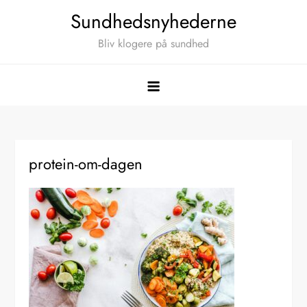
Skip
Sundhedsnyhederne
to
Bliv klogere på sundhed
content
protein-om-dagen