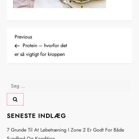
I
Previous
Previous
Post
Protein – hvorfor det
n
er så vigtigt for kroppen
d
l
Søg
efter:
æ
g
SENESTE INDLÆG
s
7 Grunde Til At Løbetræning I Zone 2 Er Godt For Både
Sundhed Og Kondition