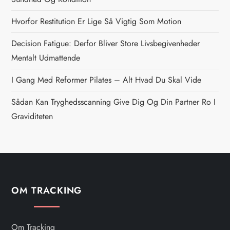
n
Hvorfor Restitution Er Lige Så Vigtig Som Motion
a
Decision Fatigue: Derfor Bliver Store Livsbegivenheder
v
Mentalt Udmattende
i
I Gang Med Reformer Pilates – Alt Hvad Du Skal Vide
g
Sådan Kan Tryghedsscanning Give Dig Og Din Partner Ro I
Graviditeten
a
t
i
OM TRACKING
o
n
Om Tracking