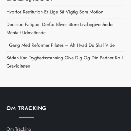
a
Hvorfor Restitution Er Lige Så Vigtig Som Motion
v
Decision Fatigue: Derfor Bliver Store Livsbegivenheder
i
Mentalt Udmattende
g
I Gang Med Reformer Pilates – Alt Hvad Du Skal Vide
Sådan Kan Tryghedsscanning Give Dig Og Din Partner Ro I
a
Graviditeten
t
i
o
OM TRACKING
n
Om Tracking