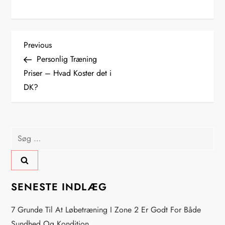
I
Previous
Previous
Post
Personlig Træning
n
Priser – Hvad Koster det i
DK?
d
l
Søg
æ
efter:
g
s
SENESTE INDLÆG
n
7 Grunde Til At Løbetræning I Zone 2 Er Godt For Både
Sundhed Og Kondition