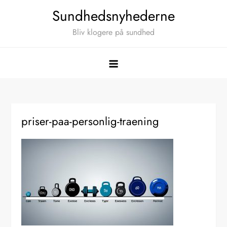
Skip
Sundhedsnyhederne
to
Bliv klogere på sundhed
content
priser-paa-personlig-traening