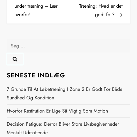
n
under træning – Lær
Træning: Hvad er det
hvorfor!
godt for?
d
l
Søg
æ
efter:
g
s
SENESTE INDLÆG
n
7 Grunde Til At Løbetræning I Zone 2 Er Godt For Både
Sundhed Og Kondition
a
Hvorfor Restitution Er Lige Så Vigtig Som Motion
v
Decision Fatigue: Derfor Bliver Store Livsbegivenheder
i
Mentalt Udmattende