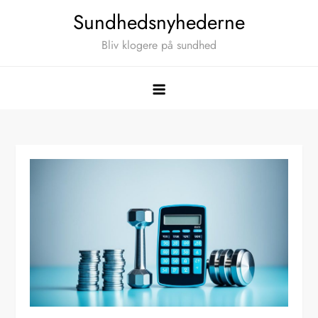
Skip
Sundhedsnyhederne
to
Bliv klogere på sundhed
content