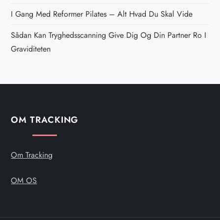
g
I Gang Med Reformer Pilates – Alt Hvad Du Skal Vide
Sådan Kan Tryghedsscanning Give Dig Og Din Partner Ro I
a
Graviditeten
t
i
o
OM TRACKING
n
Om Tracking
OM OS