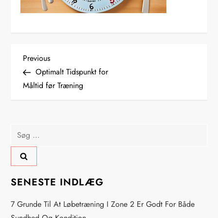
I
Previous
Previous
Post
Optimalt Tidspunkt for
n
Måltid før Træning
d
l
Søg
efter:
æ
g
SENESTE INDLÆG
s
7 Grunde Til At Løbetræning I Zone 2 Er Godt For Både
Sundhed Og Kondition