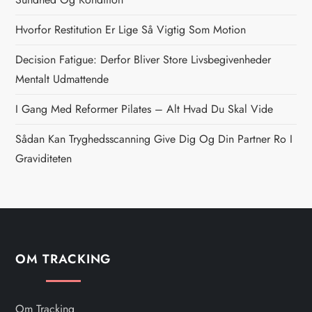
n
Hvorfor Restitution Er Lige Så Vigtig Som Motion
a
Decision Fatigue: Derfor Bliver Store Livsbegivenheder
v
Mentalt Udmattende
i
I Gang Med Reformer Pilates – Alt Hvad Du Skal Vide
g
Sådan Kan Tryghedsscanning Give Dig Og Din Partner Ro I
Graviditeten
a
t
i
OM TRACKING
o
n
Om Tracking