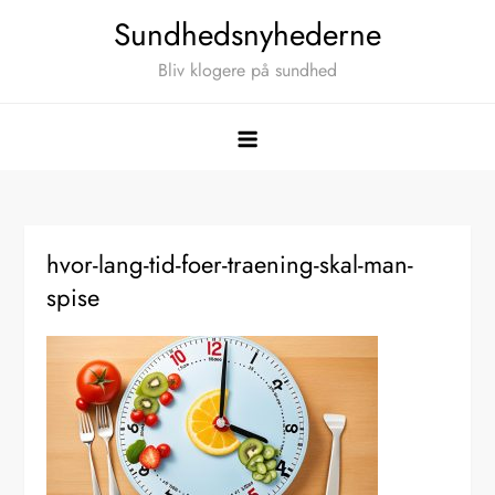
Skip
Sundhedsnyhederne
to
Bliv klogere på sundhed
content
hvor-lang-tid-foer-traening-skal-man-
spise