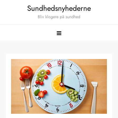
Skip
Sundhedsnyhederne
to
Bliv klogere på sundhed
content