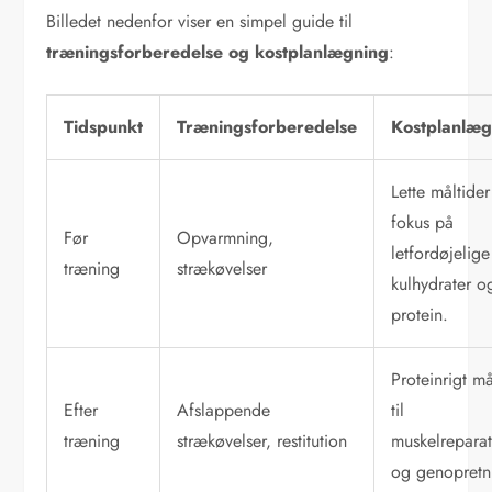
Billedet nedenfor viser en simpel guide til
træningsforberedelse og kostplanlægning
:
Tidspunkt
Træningsforberedelse
Kostplanlæg
Lette måltide
fokus på
Før
Opvarmning,
letfordøjelige
træning
strækøvelser
kulhydrater og
protein.
Proteinrigt må
Efter
Afslappende
til
træning
strækøvelser, restitution
muskelrepara
og genopretn