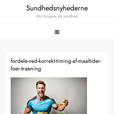
Skip
Sundhedsnyhederne
to
Bliv klogere på sundhed
content
fordele-ved-korrekt-timing-af-maaltider-
foer-traening