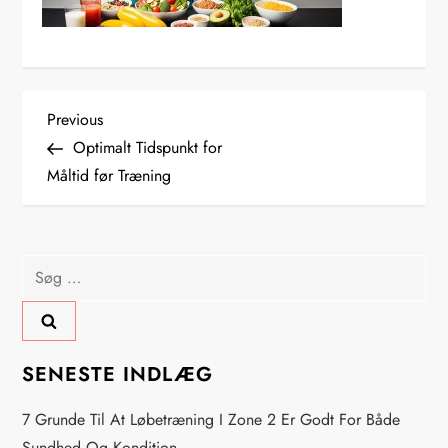
I
Previous
Previous
Post
Optimalt Tidspunkt for
n
Måltid før Træning
d
l
Søg
efter:
æ
g
SENESTE INDLÆG
s
7 Grunde Til At Løbetræning I Zone 2 Er Godt For Både
Sundhed Og Kondition