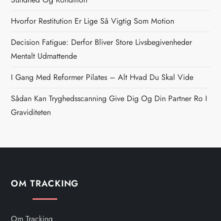
n
Hvorfor Restitution Er Lige Så Vigtig Som Motion
a
Decision Fatigue: Derfor Bliver Store Livsbegivenheder
v
Mentalt Udmattende
i
I Gang Med Reformer Pilates – Alt Hvad Du Skal Vide
g
Sådan Kan Tryghedsscanning Give Dig Og Din Partner Ro I
Graviditeten
a
t
i
OM TRACKING
o
n
Om Tracking