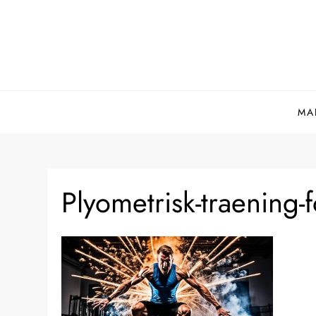
Skip
to
content
MA
Plyometrisk-traening-f