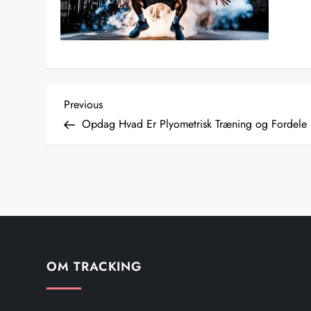
I
Previous
Previous
Post
Opdag Hvad Er Plyometrisk Træning og Fordele
n
d
l
æ
g
OM TRACKING
s