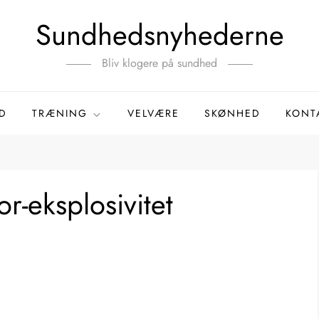
Sundhedsnyhederne
Bliv klogere på sundhed
D
TRÆNING
VELVÆRE
SKØNHED
KONT
or-eksplosivitet